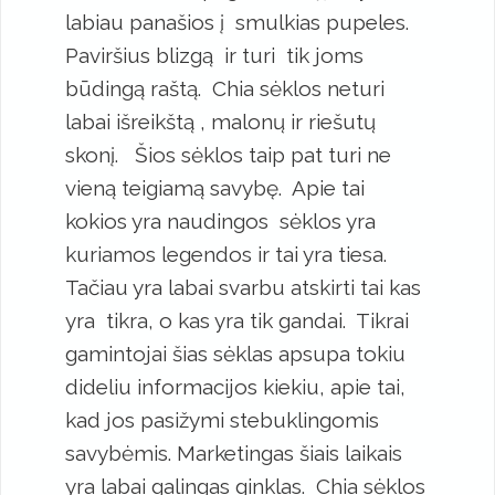
labiau panašios į smulkias pupeles.
Paviršius blizgą ir turi tik joms
būdingą raštą. Chia sėklos neturi
labai išreikštą , malonų ir riešutų
skonį. Šios sėklos taip pat turi ne
vieną teigiamą savybę. Apie tai
kokios yra naudingos sėklos yra
kuriamos legendos ir tai yra tiesa.
Tačiau yra labai svarbu atskirti tai kas
yra tikra, o kas yra tik gandai. Tikrai
gamintojai šias sėklas apsupa tokiu
dideliu informacijos kiekiu, apie tai,
kad jos pasižymi stebuklingomis
savybėmis. Marketingas šiais laikais
yra labai galingas ginklas. Chia sėklos