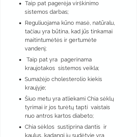
Taip pat pagerėja virškinimo
sistemos darbas;
Reguliuojama kūno masė, natūralu,
tačiau yra būtina, kad jūs tinkamai
maitintumėtės ir gertumėte
vandenį;
Taip pat yra pagerinama
kraujotakos sistemos veikla;
Sumažėjo cholesterolio kiekis
kraujyje;
Šiuo metu yra atliekami Chia sėklų
tyrimai ir jos turėtų tapti vaistais
nuo antros kartos diabeto;
Chia sėklos sustiprina dantis ir
kaulus, kadangi jų sudėtyje yra