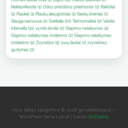
Neklasifikuota
(1)
Odos priežiūros priemonės
(2)
Paklotai
(1)
Plaukai
(1)
Plaukų atauginimas
(1)
Rankų kremas
(1)
Slauga namuose
(2)
Sveikata
(10)
Termometrai
(2)
Vaistai
internetu
(11)
vyriški įklotai
(2)
Šlapimo nelaikymas
(4)
Šlapimo nelaikymas moterims
(2)
Šlapimo nelaikymas
moterims
(9)
Žvynelinė
(5)
žuvų taukai
(1)
žvynelinės
gydymas
(2)
Visos teisės saugomos © 2026 gyvybeslasas.lt —
WordPress tema Lyrical | Sukūrė
GoDaddy