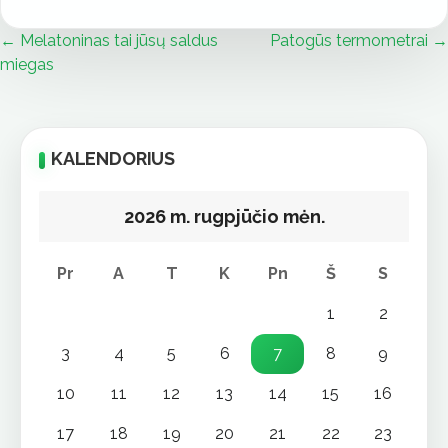
← Melatoninas tai jūsų saldus
Patogūs termometrai →
N
miegas
KALENDORIUS
2026 m. rugpjūčio mėn.
Pr
A
T
K
Pn
Š
S
1
2
3
4
5
6
7
8
9
10
11
12
13
14
15
16
17
18
19
20
21
22
23