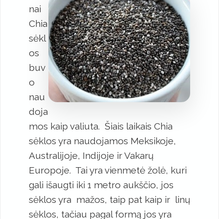
nai
Chia
sėkl
os
buv
o
nau
doja
mos kaip valiuta. Šiais laikais Chia
sėklos yra naudojamos Meksikoje,
Australijoje, Indijoje ir Vakarų
Europoje. Tai yra vienmetė žolė, kuri
gali išaugti iki 1 metro aukščio, jos
sėklos yra mažos, taip pat kaip ir linų
sėklos, tačiau pagal formą jos yra