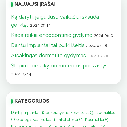
NAUJAUSI ĮRAŠAI
Ką daryti, jeigu Jūsų vaikučiui skauda
gerklę…
2024 09 14
Kada reikia endodontinio gydymo
2024 08 01
Dantų implantai tai puiki išeitis
2024 07 28
Atsakingas dermatito gydymas
2024 07 20
Šlapimo nelaikymo moterims priežastys
2024 07 14
KATEGORIJOS
Dantų implantai
(1)
dekoratyvinė kosmetika
(3)
Dermatitas
(1)
ekologiškas muilas
(1)
Inhaliatoriai
(2)
Kosmetika
(9)
Kremas sausai odai
(1)
Ligos
(12)
maisto papildai
(2)