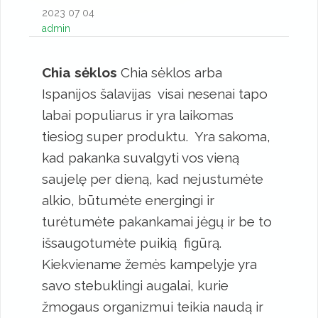
2023 07 04
admin
Chia sėklos
Chia sėklos arba
Ispanijos šalavijas visai nesenai tapo
labai populiarus ir yra laikomas
tiesiog super produktu. Yra sakoma,
kad pakanka suvalgyti vos vieną
saujelę per dieną, kad nejustumėte
alkio, būtumėte energingi ir
turėtumėte pakankamai jėgų ir be to
išsaugotumėte puikią figūrą.
Kiekviename žemės kampelyje yra
savo stebuklingi augalai, kurie
žmogaus organizmui teikia naudą ir