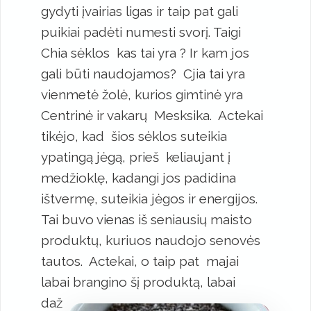
gydyti įvairias ligas ir taip pat gali
puikiai padėti numesti svorį. Taigi
Chia sėklos kas tai yra ? Ir kam jos
gali būti naudojamos? Cjia tai yra
vienmetė žolė, kurios gimtinė yra
Centrinė ir vakarų Mesksika. Actekai
tikėjo, kad šios sėklos suteikia
ypatingą jėgą, prieš keliaujant į
medžioklę, kadangi jos padidina
ištvermę, suteikia jėgos ir energijos.
Tai buvo vienas iš seniausių maisto
produktų, kuriuos naudojo senovės
tautos. Actekai, o taip pat majai
labai brangino šį
produktą, labai
daž